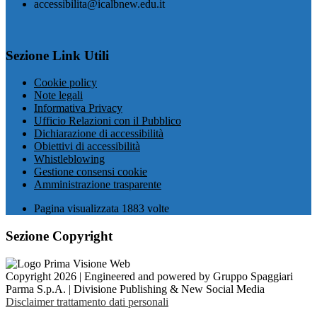
accessibilita@icalbnew.edu.it
Sezione Link Utili
Cookie policy
Note legali
Informativa Privacy
Ufficio Relazioni con il Pubblico
Dichiarazione di accessibilità
Obiettivi di accessibilità
Whistleblowing
Gestione consensi cookie
Amministrazione trasparente
Pagina visualizzata
1883
volte
Sezione Copyright
Copyright 2026 | Engineered and powered by Gruppo Spaggiari
Parma S.p.A. | Divisione Publishing & New Social Media
Disclaimer trattamento dati personali