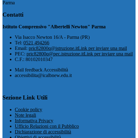
Parma
Contatti
Istituto Comprensivo "Albertelli Newton" Parma
Via Isacco Newton 16/A - Parma (PR)
Tel:
0521 494266
Email:
pric82800q@istruzione.it
Link per inviare una mail
PEC:
pric82800q@pec.istruzione.it
Link per inviare una mail
C.F.: 80102010347
Mail feedback Accessibilità
accessibilita@icalbnew.edu.it
Sezione Link Utili
Cookie policy
Note legali
Informativa Privacy
Ufficio Relazioni con il Pubblico
Dichiarazione di accessibilità
Obiettivi di accessibilità