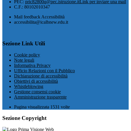
PEC:
pric82800q@pec.istruzione.it
Link per inviare una mail
C.F.: 80102010347
Mail feedback Accessibilità
accessibilita@icalbnew.edu.it
Sezione Link Utili
Cookie policy
Note legali
Informativa Privacy
Ufficio Relazioni con il Pubblico
Dichiarazione di accessibilità
Obiettivi di accessibilità
Whistleblowing
Gestione consensi cookie
Amministrazione trasparente
Pagina visualizzata
1531
volte
Sezione Copyright