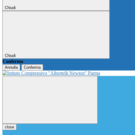
Chiudi
Chiudi
Conferma
Annulla
Conferma
close