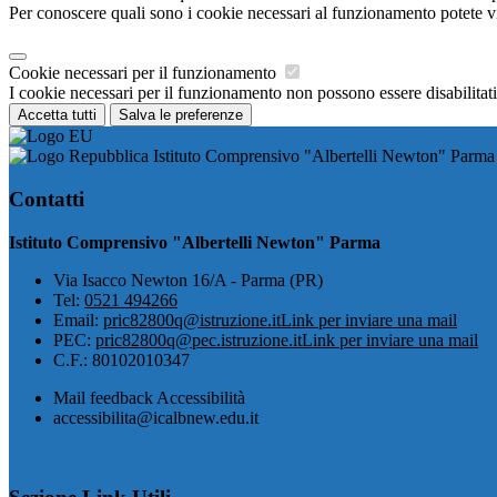
Per conoscere quali sono i cookie necessari al funzionamento potete v
Cookie necessari per il funzionamento
I cookie necessari per il funzionamento non possono essere disabilitati.
Accetta tutti
Salva le preferenze
Istituto Comprensivo "Albertelli Newton" Parma
Contatti
Istituto Comprensivo "Albertelli Newton" Parma
Via Isacco Newton 16/A - Parma (PR)
Tel:
0521 494266
Email:
pric82800q@istruzione.it
Link per inviare una mail
PEC:
pric82800q@pec.istruzione.it
Link per inviare una mail
C.F.: 80102010347
Mail feedback Accessibilità
accessibilita@icalbnew.edu.it