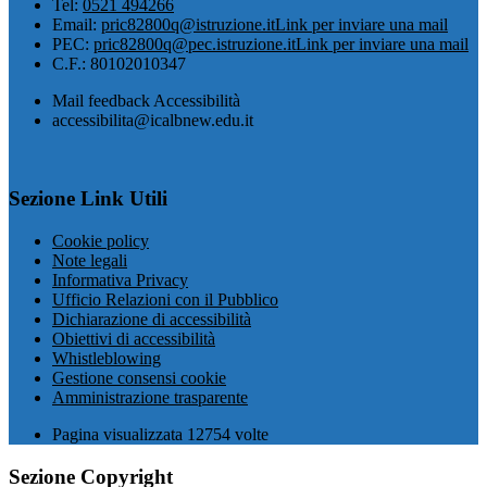
Tel:
0521 494266
Email:
pric82800q@istruzione.it
Link per inviare una mail
PEC:
pric82800q@pec.istruzione.it
Link per inviare una mail
C.F.: 80102010347
Mail feedback Accessibilità
accessibilita@icalbnew.edu.it
Sezione Link Utili
Cookie policy
Note legali
Informativa Privacy
Ufficio Relazioni con il Pubblico
Dichiarazione di accessibilità
Obiettivi di accessibilità
Whistleblowing
Gestione consensi cookie
Amministrazione trasparente
Pagina visualizzata
12754
volte
Sezione Copyright