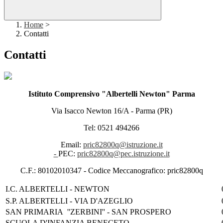
Home
>
Contatti
Contatti
Istituto Comprensivo "Albertelli Newton" Parma
Via Isacco Newton 16/A - Parma (PR)
Tel: 0521 494266
Email:
pric82800q@istruzione.it
-
PEC:
pric82800q@pec.istruzione.it
C.F.: 80102010347 - Codice Meccanografico: pric82800q
I.C. ALBERTELLI - NEWTON
S.P. ALBERTELLI - VIA D'AZEGLIO
SAN PRIMARIA ''ZERBINI'' - SAN PROSPERO
SCUOLA D'INFANZIA BENECETO