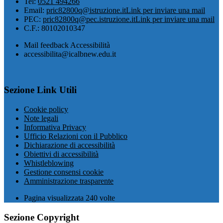
Tel:
0521 494266
Email:
pric82800q@istruzione.it
Link per inviare una mail
PEC:
pric82800q@pec.istruzione.it
Link per inviare una mail
C.F.: 80102010347
Mail feedback Accessibilità
accessibilita@icalbnew.edu.it
Sezione Link Utili
Cookie policy
Note legali
Informativa Privacy
Ufficio Relazioni con il Pubblico
Dichiarazione di accessibilità
Obiettivi di accessibilità
Whistleblowing
Gestione consensi cookie
Amministrazione trasparente
Pagina visualizzata
240
volte
Sezione Copyright