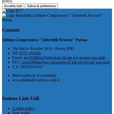
policy.
Accetta tutti
Salva le preferenze
Istituto Comprensivo "Albertelli Newton"
Parma
Contatti
Istituto Comprensivo "Albertelli Newton" Parma
Via Isacco Newton 16/A - Parma (PR)
Tel:
0521 494266
Email:
pric82800q@istruzione.it
Link per inviare una mail
PEC:
pric82800q@pec.istruzione.it
Link per inviare una mail
C.F.: 80102010347
Mail feedback Accessibilità
accessibilita@icalbnew.edu.it
Sezione Link Utili
Cookie policy
Note legali