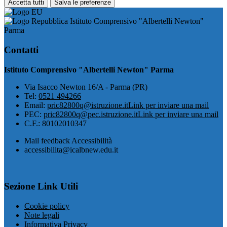
Accetta tutti
Salva le preferenze
Istituto Comprensivo "Albertelli Newton"
Parma
Contatti
Istituto Comprensivo "Albertelli Newton" Parma
Via Isacco Newton 16/A - Parma (PR)
Tel:
0521 494266
Email:
pric82800q@istruzione.it
Link per inviare una mail
PEC:
pric82800q@pec.istruzione.it
Link per inviare una mail
C.F.: 80102010347
Mail feedback Accessibilità
accessibilita@icalbnew.edu.it
Sezione Link Utili
Cookie policy
Note legali
Informativa Privacy