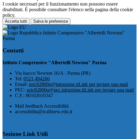
I cookie necessari per il funzionamento non possono essere
disabilitati. È possibile consultare l'elenco nella pagina della cookie
policy.
Accetta tutti
Salva le preferenze
Istituto Comprensivo "Albertelli Newton"
Parma
Contatti
Istituto Comprensivo "Albertelli Newton" Parma
Via Isacco Newton 16/A - Parma (PR)
Tel:
0521 494266
Email:
pric82800q@istruzione.it
Link per inviare una mail
PEC:
pric82800q@pec.istruzione.it
Link per inviare una mail
C.F.: 80102010347
Mail feedback Accessibilità
accessibilita@icalbnew.edu.it
Sezione Link Utili