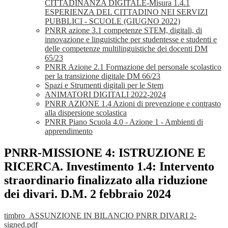
CITTADINANZA DIGITALE-Misura 1.4.1
ESPERIENZA DEL CITTADINO NEI SERVIZI
PUBBLICI - SCUOLE (GIUGNO 2022)
PNRR azione 3.1 competenze STEM, digitali, di
innovazione e linguistiche per studentesse e studenti e
delle competenze multilinguistiche dei docenti DM
65/23
PNRR Azione 2.1 Formazione del personale scolastico
per la transizione digitale DM 66/23
Spazi e Strumenti digitali per le Stem
ANIMATORI DIGITALI 2022-2024
PNRR AZIONE 1.4 Azioni di prevenzione e contrasto
alla dispersione scolastica
PNRR Piano Scuola 4.0 - Azione 1 - Ambienti di
apprendimento
PNRR-MISSIONE 4: ISTRUZIONE E
RICERCA. Investimento 1.4: Intervento
straordinario finalizzato alla riduzione
dei divari. D.M. 2 febbraio 2024
timbro_ASSUNZIONE IN BILANCIO PNRR DIVARI 2-
signed.pdf