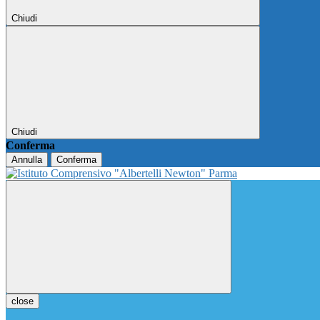
Chiudi
Chiudi
Conferma
Annulla
Conferma
close