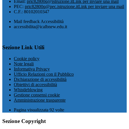
Email:
pric82800q@istruzione.it
Link per inviare una mail
PEC:
pric82800q@pec.istruzione.it
Link per inviare una mail
C.F.: 80102010347
Mail feedback Accessibilità
accessibilita@icalbnew.edu.it
Sezione Link Utili
Cookie policy
Note legali
Informativa Privacy
Ufficio Relazioni con il Pubblico
Dichiarazione di accessibilità
Obiettivi di accessibilità
Whistleblowing
Gestione consensi cookie
Amministrazione trasparente
Pagina visualizzata
92
volte
Sezione Copyright