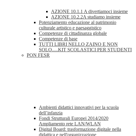
AZIONE 10.1.1 A divertiamoci insieme
AZIONE 10.2.2A studiamo insieme
Potenziamento educazione al patrimonio
culturale artistico e paesaggistico
Competenze di cittadinanza globale
Competenze di base
TUTTI LIBRI NELLO ZAINO E NON
SOLO.....KIT SCOLASTICI PER STUDENTI
PON FESR
Ambienti didattici innovativi per la scuola
dell’infanzia
Fondi Strutturali Europei 2014/2020
Ampliamento rete LAN/WLAN
Digital Board: trasformazione digitale nella
didattica e nell'organizzazione