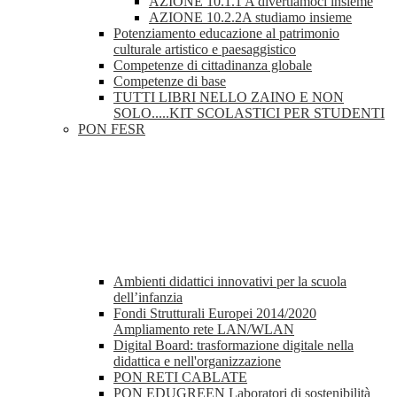
AZIONE 10.1.1 A divertiamoci insieme
AZIONE 10.2.2A studiamo insieme
Potenziamento educazione al patrimonio
culturale artistico e paesaggistico
Competenze di cittadinanza globale
Competenze di base
TUTTI LIBRI NELLO ZAINO E NON
SOLO.....KIT SCOLASTICI PER STUDENTI
PON FESR
Ambienti didattici innovativi per la scuola
dell’infanzia
Fondi Strutturali Europei 2014/2020
Ampliamento rete LAN/WLAN
Digital Board: trasformazione digitale nella
didattica e nell'organizzazione
PON RETI CABLATE
PON EDUGREEN Laboratori di sostenibilità