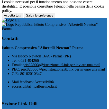
I cookie necessari per il funzionamento non possono essere
disabilitati. È possibile consultare l'elenco nella pagina della cookie
policy.
Accetta tutti
Salva le preferenze
Istituto Comprensivo "Albertelli Newton"
Parma
Contatti
Istituto Comprensivo "Albertelli Newton" Parma
Via Isacco Newton 16/A - Parma (PR)
Tel:
0521 494266
Email:
pric82800q@istruzione.it
Link per inviare una mail
PEC:
pric82800q@pec.istruzione.it
Link per inviare una mail
C.F.: 80102010347
Mail feedback Accessibilità
accessibilita@icalbnew.edu.it
Sezione Link Utili