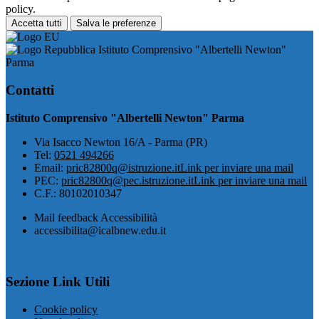
policy.
Accetta tutti
Salva le preferenze
Istituto Comprensivo "Albertelli Newton"
Parma
Contatti
Istituto Comprensivo "Albertelli Newton" Parma
Via Isacco Newton 16/A - Parma (PR)
Tel:
0521 494266
Email:
pric82800q@istruzione.it
Link per inviare una mail
PEC:
pric82800q@pec.istruzione.it
Link per inviare una mail
C.F.: 80102010347
Mail feedback Accessibilità
accessibilita@icalbnew.edu.it
Sezione Link Utili
Cookie policy