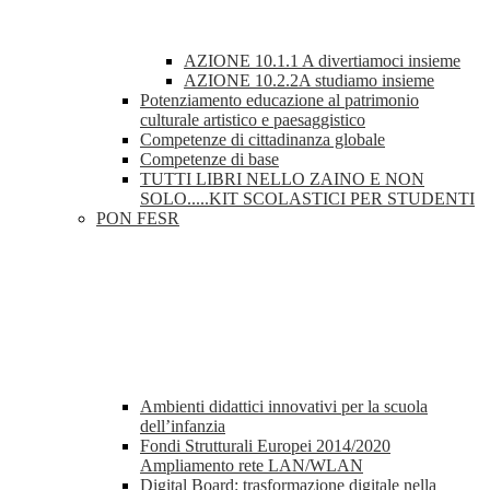
AZIONE 10.1.1 A divertiamoci insieme
AZIONE 10.2.2A studiamo insieme
Potenziamento educazione al patrimonio
culturale artistico e paesaggistico
Competenze di cittadinanza globale
Competenze di base
TUTTI LIBRI NELLO ZAINO E NON
SOLO.....KIT SCOLASTICI PER STUDENTI
PON FESR
Ambienti didattici innovativi per la scuola
dell’infanzia
Fondi Strutturali Europei 2014/2020
Ampliamento rete LAN/WLAN
Digital Board: trasformazione digitale nella