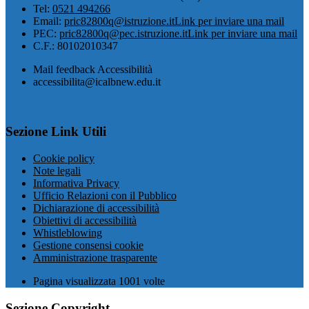
Tel:
0521 494266
Email:
pric82800q@istruzione.it
Link per inviare una mail
PEC:
pric82800q@pec.istruzione.it
Link per inviare una mail
C.F.: 80102010347
Mail feedback Accessibilità
accessibilita@icalbnew.edu.it
Sezione Link Utili
Cookie policy
Note legali
Informativa Privacy
Ufficio Relazioni con il Pubblico
Dichiarazione di accessibilità
Obiettivi di accessibilità
Whistleblowing
Gestione consensi cookie
Amministrazione trasparente
Pagina visualizzata
1001
volte
Sezione Copyright