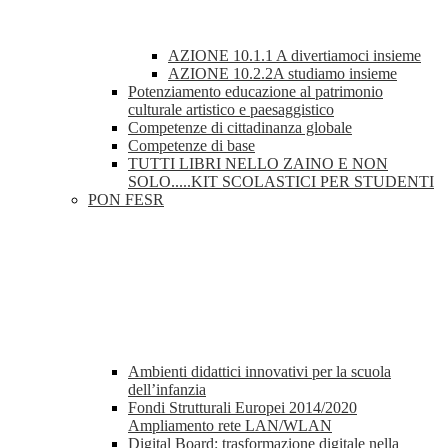
AZIONE 10.1.1 A divertiamoci insieme
AZIONE 10.2.2A studiamo insieme
Potenziamento educazione al patrimonio
culturale artistico e paesaggistico
Competenze di cittadinanza globale
Competenze di base
TUTTI LIBRI NELLO ZAINO E NON
SOLO.....KIT SCOLASTICI PER STUDENTI
PON FESR
Ambienti didattici innovativi per la scuola
dell’infanzia
Fondi Strutturali Europei 2014/2020
Ampliamento rete LAN/WLAN
Digital Board: trasformazione digitale nella