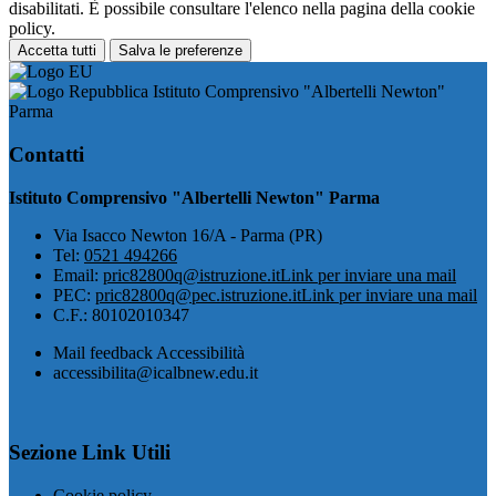
disabilitati. È possibile consultare l'elenco nella pagina della cookie
policy.
Accetta tutti
Salva le preferenze
Istituto Comprensivo "Albertelli Newton"
Parma
Contatti
Istituto Comprensivo "Albertelli Newton" Parma
Via Isacco Newton 16/A - Parma (PR)
Tel:
0521 494266
Email:
pric82800q@istruzione.it
Link per inviare una mail
PEC:
pric82800q@pec.istruzione.it
Link per inviare una mail
C.F.: 80102010347
Mail feedback Accessibilità
accessibilita@icalbnew.edu.it
Sezione Link Utili
Cookie policy